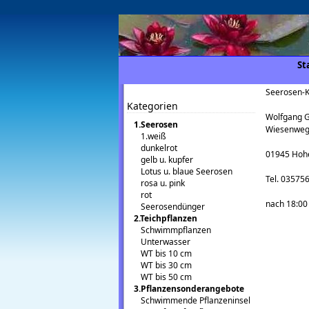
St
Seerosen-K
Kategorien
Wolfgang G
1.Seerosen
Wiesenweg
1.weiß
dunkelrot
01945 Hoh
gelb u. kupfer
Lotus u. blaue Seerosen
Tel. 03575
rosa u. pink
rot
nach 18:00
Seerosendünger
2.Teichpflanzen
Schwimmpflanzen
Unterwasser
WT bis 10 cm
WT bis 30 cm
WT bis 50 cm
3.Pflanzensonderangebote
Schwimmende Pflanzeninsel