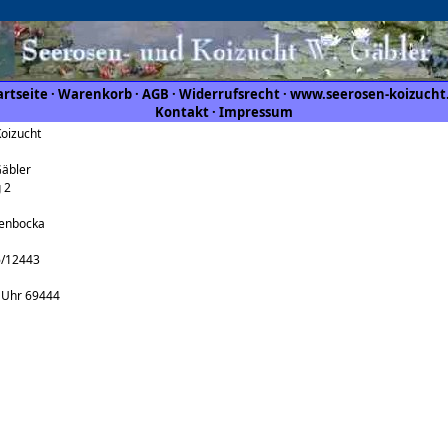
artseite
·
Warenkorb
·
AGB
·
Widerrufsrecht
·
www.seerosen-koizucht
Kontakt
·
Impressum
oizucht
äbler
 2
enbocka
6/12443
 Uhr 69444