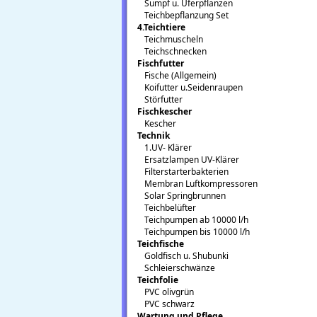
Sumpf u. Uferpflanzen
Teichbepflanzung Set
4.Teichtiere
Teichmuscheln
Teichschnecken
Fischfutter
Fische (Allgemein)
Koifutter u.Seidenraupen
Störfutter
Fischkescher
Kescher
Technik
1.UV- Klärer
Ersatzlampen UV-Klärer
Filterstarterbakterien
Membran Luftkompressoren
Solar Springbrunnen
Teichbelüfter
Teichpumpen ab 10000 l/h
Teichpumpen bis 10000 l/h
Teichfische
Goldfisch u. Shubunki
Schleierschwänze
Teichfolie
PVC olivgrün
PVC schwarz
Wartung und Pflege