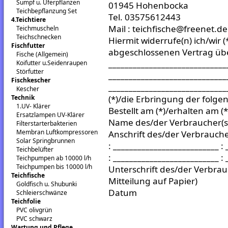
Sumpf u. Uferpflanzen
01945 Hohenbocka
Teichbepflanzung Set
Tel. 03575612443
4.Teichtiere
Mail : teichfische@freenet.de
Teichmuscheln
Teichschnecken
Hiermit widerrufe(n) ich/wir (
Fischfutter
abgeschlossenen Vertrag üb
Fische (Allgemein)
_____________________________
Koifutter u.Seidenraupen
Störfutter
_____________________________
Fischkescher
____________________________
Kescher
Technik
(*)/die Erbringung der folgen
1.UV- Klärer
Bestellt am (*)/erhalten am (*
Ersatzlampen UV-Klärer
Name des/der Verbraucher(s) 
Filterstarterbakterien
Membran Luftkompressoren
Anschrift des/der Verbraucher
Solar Springbrunnen
: __________________________ :
Teichbelüfter
: __________________________ :
Teichpumpen ab 10000 l/h
Teichpumpen bis 10000 l/h
Unterschrift des/der Verbrauc
Teichfische
Mitteilung auf Papier)
Goldfisch u. Shubunki
Datum
Schleierschwänze
Teichfolie
PVC olivgrün
PVC schwarz
Wartung und Pflege