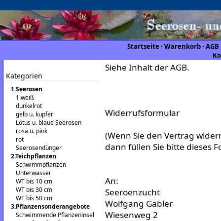
Startseite
·
Warenkorb
·
AGB
Ko
Siehe Inhalt der AGB.
Kategorien
1.Seerosen
1.weiß
dunkelrot
Widerrufsformular
gelb u. kupfer
Lotus u. blaue Seerosen
rosa u. pink
(Wenn Sie den Vertrag wider
rot
dann füllen Sie bitte dieses 
Seerosendünger
2.Teichpflanzen
Schwimmpflanzen
Unterwasser
An:
WT bis 10 cm
WT bis 30 cm
Seeroenzucht
WT bis 50 cm
Wolfgang Gäbler
3.Pflanzensonderangebote
Wiesenweg 2
Schwimmende Pflanzeninsel