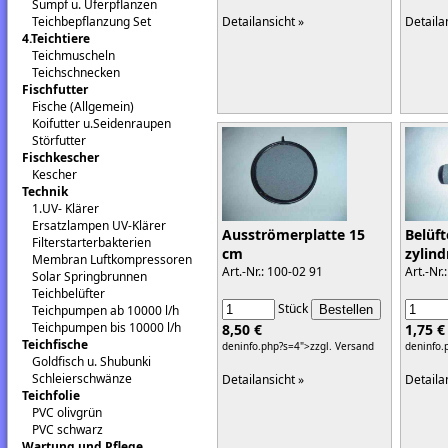
Sumpf u. Uferpflanzen
Detailansicht »
Detaila
Teichbepflanzung Set
4.Teichtiere
Teichmuscheln
Teichschnecken
Fischfutter
Fische (Allgemein)
Koifutter u.Seidenraupen
Störfutter
Fischkescher
Kescher
Technik
1.UV- Klärer
Ersatzlampen UV-Klärer
Belüft
Ausströmerplatte 15
Filterstarterbakterien
zylin
cm
Membran Luftkompressoren
Art.-Nr
Art.-Nr.: 100-02 91
Solar Springbrunnen
Teichbelüfter
Stück
Teichpumpen ab 10000 l/h
Teichpumpen bis 10000 l/h
1,75 €
8,50 €
Teichfische
deninfo.
deninfo.php?s=4">zzgl. Versand
Goldfisch u. Shubunki
Schleierschwänze
Detaila
Detailansicht »
Teichfolie
PVC olivgrün
PVC schwarz
Wartung und Pflege