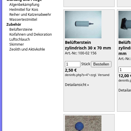
Algenbekämpfung
Heilmittel für Kois
Reiher und Katzenabwehr
Wassertestmittel
Zubehör
Belüftersteine
Koifahnen und Dekoration
Luftschlauch
Belüfterstein
Belüft
Skimmer
zylindrisch 30 x 70 mm
zylind
Zeolith und Aktivkohle
Art.-Nr.: 100-02 156
mm
Art.-Nr
Stück
2,50 €
deninfo.php?s=4">zzgl. Versand
12,00 
deninfo.
Detailansicht »
Detaila