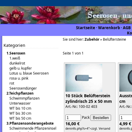
Startseite
·
Warenkorb
·
AGB
Ko
Sie sind hier:
Zubehör
» Belüftersteine
Kategorien
1.Seerosen
Seite 1 von 1
1.weiß
dunkelrot
gelb u. kupfer
Lotus u. blaue Seerosen
rosa u. pink
rot
Seerosendünger
2.Teichpflanzen
10 Stück Belüfterstein
Ausst
Schwimmpflanzen
zylindrisch 25 x 50 mm
cm
Unterwasser
Art.-Nr.: 100-02 403
Art.-Nr.
WT bis 10 cm
WT bis 30 cm
Pack
WT bis 50 cm
16,00 €
4,99 €
3.Pflanzensonderangebote
Schwimmende Pflanzeninsel
deninfo.php?s=4">zzgl. Versand
deninfo.